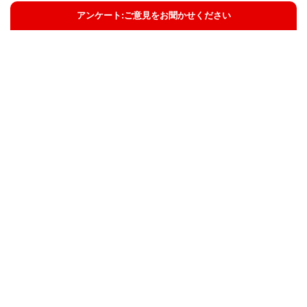
アンケート:ご意見をお聞かせください
解決した
解決したがわかりにくい
解決しなかった
知りたい情報ではなかった