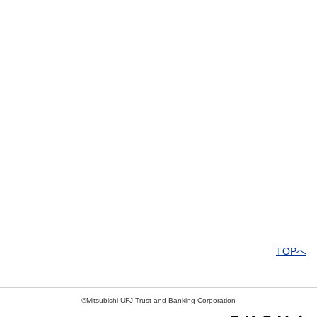
解決したがわかりにくい
解決しなかった
知りたい情報ではなかった
TOPへ
©Mitsubishi UFJ Trust and Banking Corporation