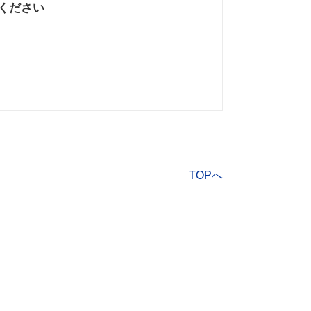
ください
なかった
知りたい情報では
なかった
TOPへ