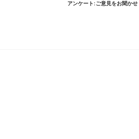
アンケート:ご意見をお聞かせ
解決した
解決したがわかり
解決し
にくい