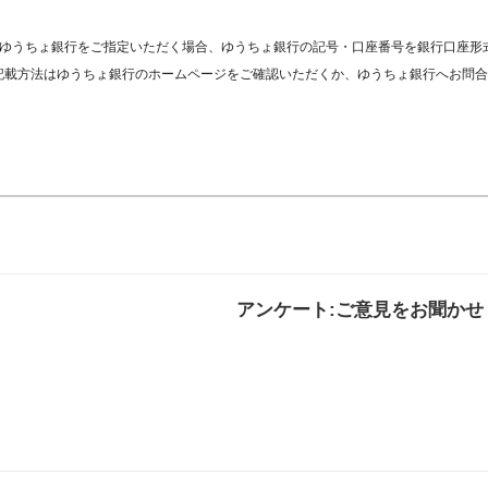
※ゆうちょ銀行をご指定いただく場合、ゆうちょ銀行の記号・口座番号を銀行口座形
記載方法はゆうちょ銀行のホームページをご確認いただくか、ゆうちょ銀行へお問合
アンケート:ご意見をお聞かせ
解決した
解決したがわかり
解決し
にくい