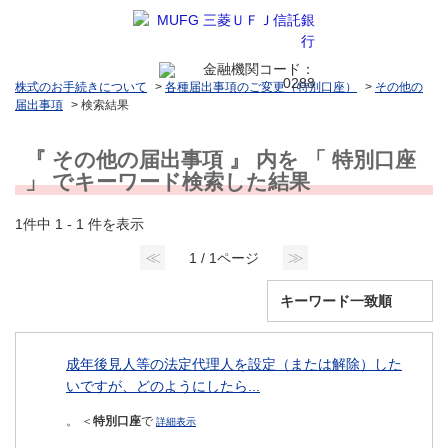
株式のお手続きについて
>
各種届出事項のご変更（特別口座）
>
その他の
届出事項
>
検索結果
『 その他の届出事項 』 内を 「 特別口座
」 でキーワード検索した結果
1件中 1 - 1 件を表示
≪
≫
1 / 1ページ
成年後見人等の法定代理人を設定（または解除）した
いですが、どのようにしたら...
。 ＜
特別口座
で
詳細表示