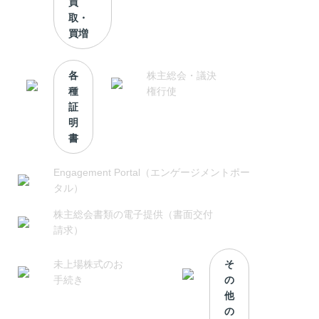
買
取・
買増
各
株主総会・議決
種
権行使
証
明
書
Engagement Portal（エンゲージメントポー
タル）
株主総会書類の電子提供（書面交付
請求）
未上場株式のお
そ
手続き
の
他
の