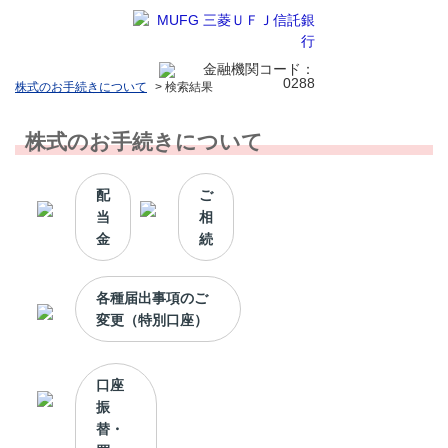
株式のお手続きについて
>
検索結果
株式のお手続きについて
配
ご
当
相
金
続
各種届出事項のご
変更（特別口座）
口座
振
替・