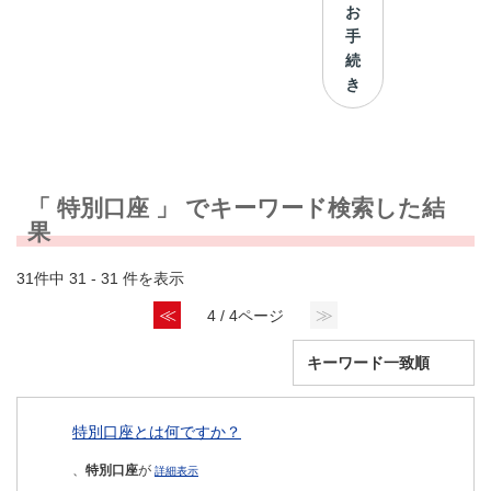
お
手
続
き
「 特別口座 」 でキーワード検索した結
果
31件中 31 - 31 件を表示
≪
≫
4 / 4ページ
特別口座とは何ですか？
、
特別口座
が
詳細表示