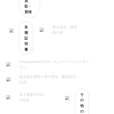
買
取・
買増
各
株主総会・議決
種
権行使
証
明
書
Engagement Portal（エンゲージメントポー
タル）
株主総会書類の電子提供（書面交付
請求）
未上場株式のお
そ
手続き
の
他
の