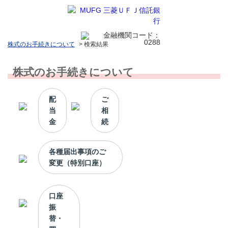
株式のお手続きについて
>
検索結果
株式のお手続きについて
配
ご
当
相
金
続
各種届出事項のご
変更（特別口座）
口座
振
替・