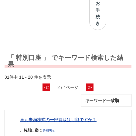
お
手
続
き
「 特別口座 」 でキーワード検索した結
果
31件中 11 - 20 件を表示
≪
≫
2 / 4ページ
単元未満株式の一部買取は可能ですか？
。
特別口座
に
詳細表示