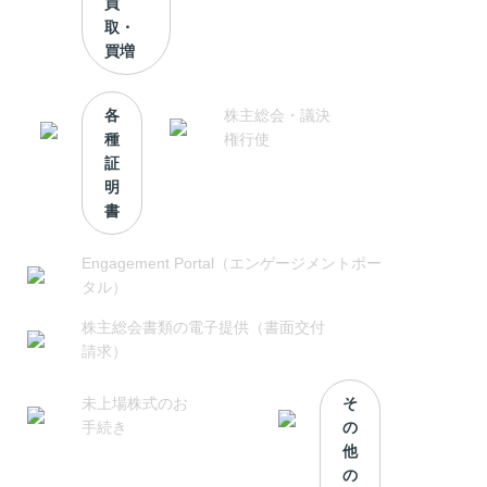
買
取・
買増
各
株主総会・議決
種
権行使
証
明
書
Engagement Portal（エンゲージメントポー
タル）
株主総会書類の電子提供（書面交付
請求）
未上場株式のお
そ
手続き
の
他
の