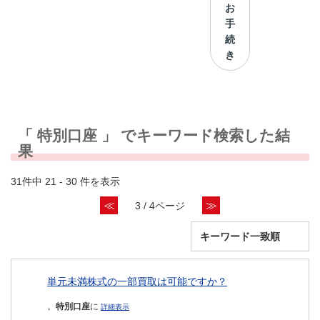
お
手
続
き
「 特別口座 」 でキーワード検索した結
果
31件中 21 - 30 件を表示
≪
≫
3 / 4ページ
単元未満株式の一部買取は可能ですか？
。
特別口座
に
詳細表示