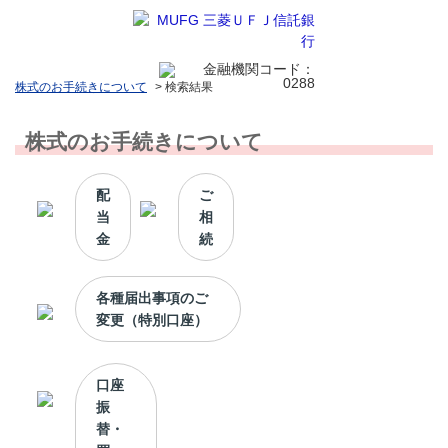
株式のお手続きについて
>
検索結果
株式のお手続きについて
配
ご
当
相
金
続
各種届出事項のご
変更（特別口座）
口座
振
替・