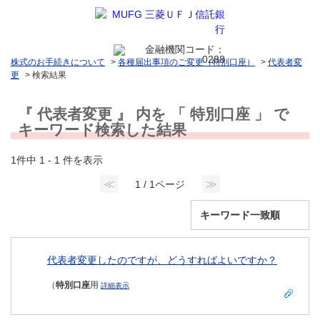
株式のお手続きについて
>
各種届出事項のご変更（特別口座）
>
代表者変
更
>
検索結果
『 代表者変更 』 内を 「 特別口座 」 で
キーワード検索した結果
1件中 1 - 1 件を表示
≪
≫
1 / 1ページ
代表者変更したのですが、どうすればよいですか？
（
特別口座
用
詳細表示