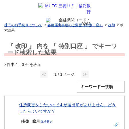
株式のお手続きについて
>
各種届出事項のご変更（特別口座）
>
改印
>
検
索結果
『 改印 』 内を 「 特別口座 」 でキーワ
ード検索した結果
3件中 1 - 3 件を表示
≪
≫
1 / 1ページ
住所変更をしたいのですが届出印がありません。どう
したらよいですか？
（
特別口座
用
詳細表示