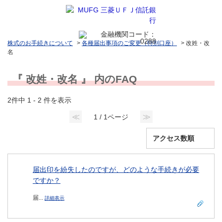
株式のお手続きについて
>
各種届出事項のご変更（特別口座）
>
改姓・改
名
『 改姓・改名 』 内のFAQ
2件中 1 - 2 件を表示
≪
≫
1 / 1ページ
届出印を紛失したのですが、どのような手続きが必要
ですか？
届...
詳細表示