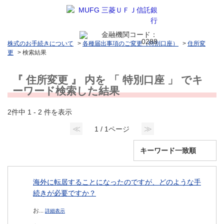
株式のお手続きについて
>
各種届出事項のご変更（特別口座）
>
住所変
更
>
検索結果
『 住所変更 』 内を 「 特別口座 」 でキ
ーワード検索した結果
2件中 1 - 2 件を表示
≪
≫
1 / 1ページ
海外に転居することになったのですが、どのような手
続きが必要ですか？
お...
詳細表示