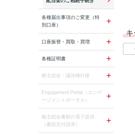
配当金のご相続手続き
各種届出事項のご変更（特
別口座）
キ
口座振替・買取・買増
各種証明書
株主総会・議決権行使
Engagement Portal（エンゲ
ージメントポータル）
株主総会書類の電子提供
（書面交付請求）