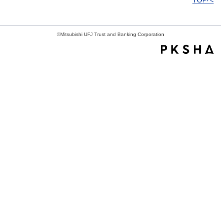
TOPへ
©Mitsubishi UFJ Trust and Banking Corporation