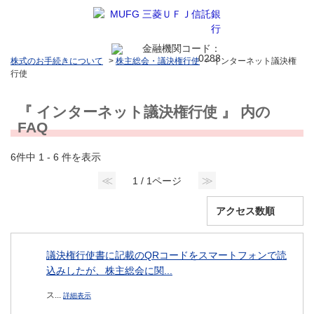
株式のお手続きについて
>
株主総会・議決権行使
>
インターネット議決権
行使
『 インターネット議決権行使 』 内の
FAQ
6件中 1 - 6 件を表示
≪
≫
1 / 1ページ
議決権行使書に記載のQRコードをスマートフォンで読
込みしたが、株主総会に関...
ス...
詳細表示