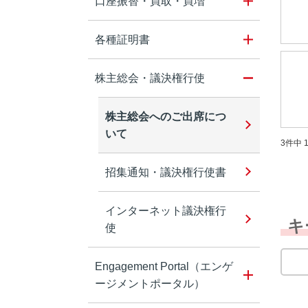
口座振替・買取・買増
各種証明書
株主総会・議決権行使
株主総会へのご出席につ
いて
3件中 1
招集通知・議決権行使書
インターネット議決権行
キ
使
Engagement Portal（エンゲ
ージメントポータル）