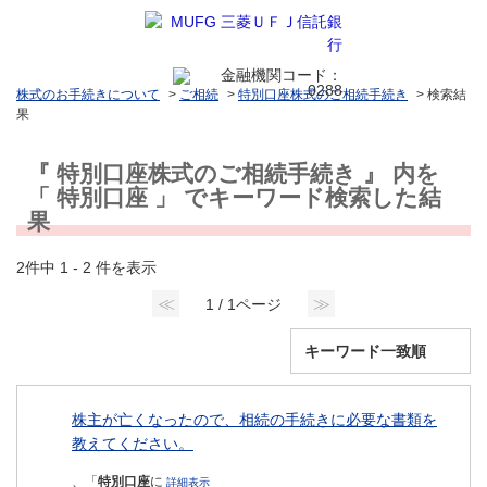
株式のお手続きについて
>
ご相続
>
特別口座株式のご相続手続き
>
検索結
果
『 特別口座株式のご相続手続き 』 内を
「 特別口座 」 でキーワード検索した結
果
2件中 1 - 2 件を表示
≪
≫
1 / 1ページ
株主が亡くなったので、相続の手続きに必要な書類を
教えてください。
、「
特別口座
に
詳細表示