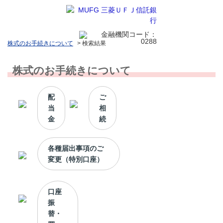
株式のお手続きについて
>
検索結果
株式のお手続きについて
配
ご
当
相
金
続
各種届出事項のご
変更（特別口座）
口座
振
替・