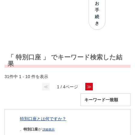
お
手
続
き
「 特別口座 」 でキーワード検索した結
果
31件中 1 - 10 件を表示
≪
≫
1 / 4ページ
特別口座とは何ですか？
、
特別口座
が
詳細表示