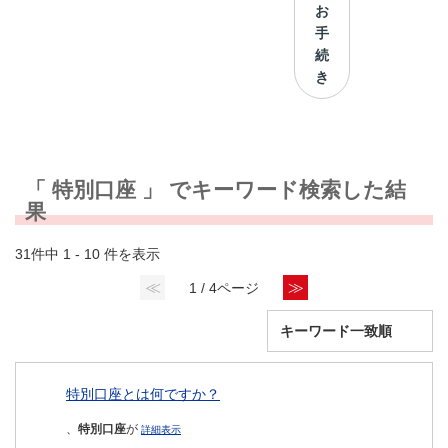
お
手
続
き
「 特別口座 」 でキーワード検索した結
果
31件中 1 - 10 件を表示
≪
≫
1 / 4ページ
特別口座とは何ですか？
、
特別口座
が
詳細表示