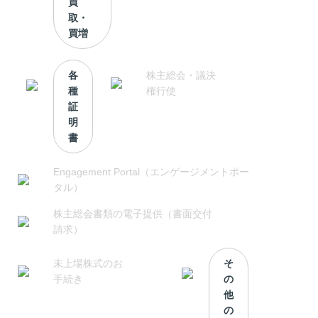
買
取・
買増
各
株主総会・議決
種
権行使
証
明
書
Engagement Portal（エンゲージメントポー
タル）
株主総会書類の電子提供（書面交付
請求）
未上場株式のお
そ
手続き
の
他
の