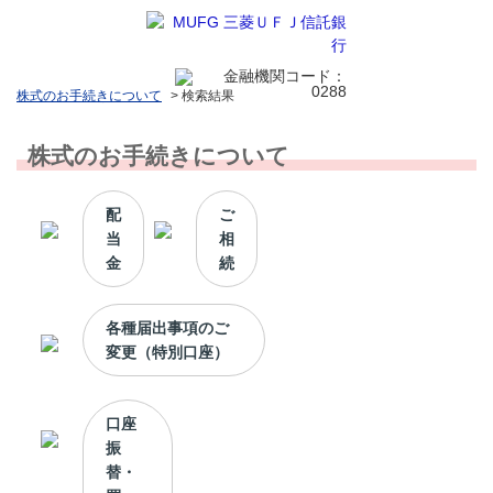
株式のお手続きについて
>
検索結果
株式のお手続きについて
配
ご
当
相
金
続
各種届出事項のご
変更（特別口座）
口座
振
替・