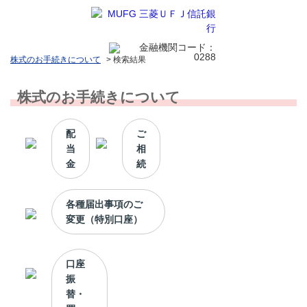
株式のお手続きについて
>
検索結果
株式のお手続きについて
配
ご
当
相
金
続
各種届出事項のご
変更（特別口座）
口座
振
替・