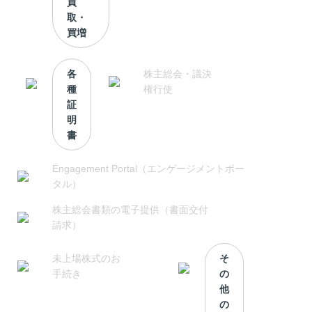
買
取・
買増
各
株主総会・議決
種
権行使
証
明
書
Engagement Portal（エンゲージメントポー
タル）
株主総会書類の電子提供（書面交付
請求）
未上場株式のお
そ
手続き
の
他
の