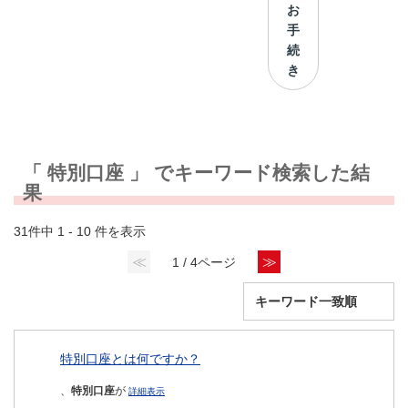
お
手
続
き
「 特別口座 」 でキーワード検索した結
果
31件中 1 - 10 件を表示
≪
≫
1 / 4ページ
特別口座とは何ですか？
、
特別口座
が
詳細表示