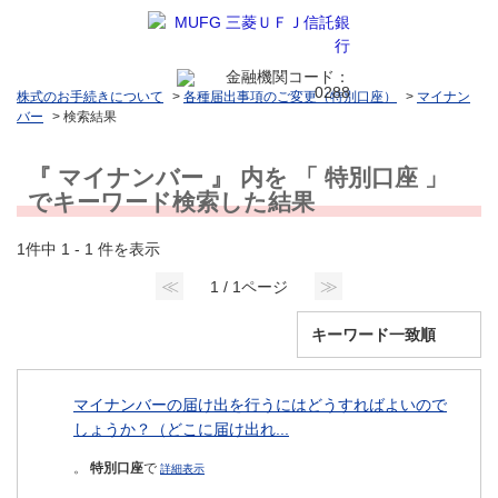
株式のお手続きについて
>
各種届出事項のご変更（特別口座）
>
マイナン
バー
>
検索結果
『 マイナンバー 』 内を 「 特別口座 」
でキーワード検索した結果
1件中 1 - 1 件を表示
≪
≫
1 / 1ページ
マイナンバーの届け出を行うにはどうすればよいので
しょうか？（どこに届け出れ...
。
特別口座
で
詳細表示