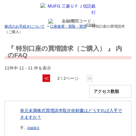
株式のお手続きについて
>
口座振替・買取・買増
>
特別口座の買増請求
（ご購入）
『 特別口座の買増請求（ご購入） 』 内
のFAQ
11件中 11 - 11 件を表示
≪
≫
2 / 2ページ
単元未満株式買増請求取次依頼書はどうすれば入手で
きますか？
手...
詳細表示