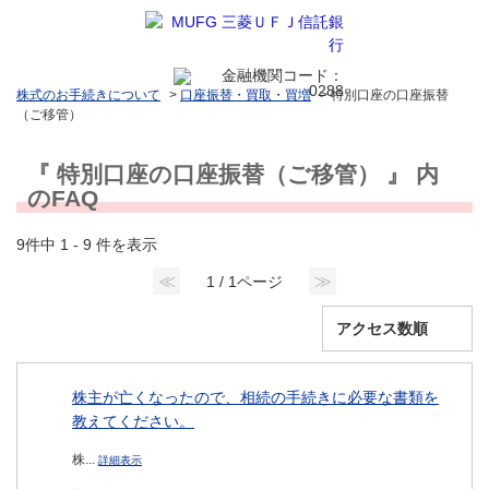
株式のお手続きについて
>
口座振替・買取・買増
>
特別口座の口座振替
（ご移管）
『 特別口座の口座振替（ご移管） 』 内
のFAQ
9件中 1 - 9 件を表示
≪
≫
1 / 1ページ
株主が亡くなったので、相続の手続きに必要な書類を
教えてください。
株...
詳細表示