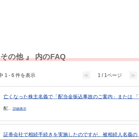
 その他 』 内のFAQ
中 1 - 6 件を表示
≪
1 / 1ページ
≫
亡くなった株主名義で「配当金振込事故のご案内」または 「配
配...
詳細表示
証券会社で相続手続きを実施したのですが、被相続人名義の「