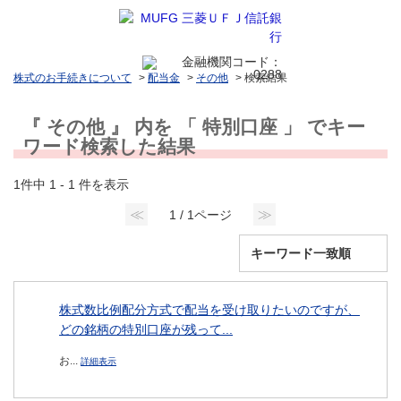
株式のお手続きについて
>
配当金
>
その他
>
検索結果
『 その他 』 内を 「 特別口座 」 でキー
ワード検索した結果
1件中 1 - 1 件を表示
≪
≫
1 / 1ページ
株式数比例配分方式で配当を受け取りたいのですが、
どの銘柄の特別口座が残って...
お...
詳細表示